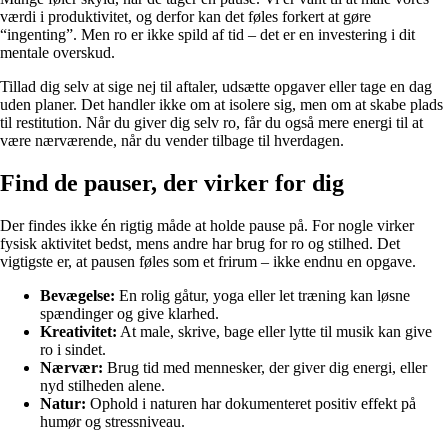
værdi i produktivitet, og derfor kan det føles forkert at gøre
“ingenting”. Men ro er ikke spild af tid – det er en investering i dit
mentale overskud.
Tillad dig selv at sige nej til aftaler, udsætte opgaver eller tage en dag
uden planer. Det handler ikke om at isolere sig, men om at skabe plads
til restitution. Når du giver dig selv ro, får du også mere energi til at
være nærværende, når du vender tilbage til hverdagen.
Find de pauser, der virker for dig
Der findes ikke én rigtig måde at holde pause på. For nogle virker
fysisk aktivitet bedst, mens andre har brug for ro og stilhed. Det
vigtigste er, at pausen føles som et frirum – ikke endnu en opgave.
Bevægelse:
En rolig gåtur, yoga eller let træning kan løsne
spændinger og give klarhed.
Kreativitet:
At male, skrive, bage eller lytte til musik kan give
ro i sindet.
Nærvær:
Brug tid med mennesker, der giver dig energi, eller
nyd stilheden alene.
Natur:
Ophold i naturen har dokumenteret positiv effekt på
humør og stressniveau.