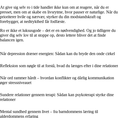
At give sig selv ro i tide handler ikke kun om at reagere, når du er
presset, men om at skabe en livsrytme, hvor pauser er naturlige. Når du
prioriterer hvile og nærvær, styrker du din modstandskraft og
forebygger, at nedtrykthed får fodfæste.
Ro er ikke et luksusgode – det er en nødvendighed. Og jo tidligere du
giver dig selv lov til at stoppe op, desto lettere bliver det at finde
balancen igen.
Når depression dræner energien: Sådan kan du bryde den onde cirkel
Refleksion som nøgle til at forstå, hvad du længes efter i dine relationer
Når ord rammer hårdt – hvordan konflikter og dårlig kommunikation
øger stressniveauet
Sundere relationer gennem terapi: Sådan kan psykoterapi styrke dine
relationer
Mental sundhed gennem livet – fra barndommens læring til
alderdommens erfaring