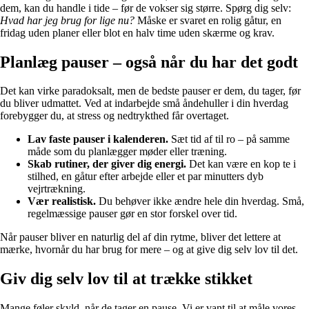
dem, kan du handle i tide – før de vokser sig større. Spørg dig selv:
Hvad har jeg brug for lige nu?
Måske er svaret en rolig gåtur, en
fridag uden planer eller blot en halv time uden skærme og krav.
Planlæg pauser – også når du har det godt
Det kan virke paradoksalt, men de bedste pauser er dem, du tager, før
du bliver udmattet. Ved at indarbejde små åndehuller i din hverdag
forebygger du, at stress og nedtrykthed får overtaget.
Lav faste pauser i kalenderen.
Sæt tid af til ro – på samme
måde som du planlægger møder eller træning.
Skab rutiner, der giver dig energi.
Det kan være en kop te i
stilhed, en gåtur efter arbejde eller et par minutters dyb
vejrtrækning.
Vær realistisk.
Du behøver ikke ændre hele din hverdag. Små,
regelmæssige pauser gør en stor forskel over tid.
Når pauser bliver en naturlig del af din rytme, bliver det lettere at
mærke, hvornår du har brug for mere – og at give dig selv lov til det.
Giv dig selv lov til at trække stikket
Mange føler skyld, når de tager en pause. Vi er vant til at måle vores