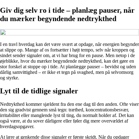
Giv dig selv ro i tide – planlæg pauser, når
du mærker begyndende nedtrykthed
I en travl hverdag kan det være svært at opdage, når energien begynder
at slippe op. Mange af os fortsætter i højt tempo, selv når kroppen og
sindet sender signaler om, at vi har brug for en pause. Men netop i de
øjeblikke, hvor du mærker begyndende nedtrykthed, kan det gøre en
stor forskel at stoppe op i tide. At planlægge pauser – bevidst og uden
dårlig samvittighed – er ikke et tegn på svaghed, men på selvomsorg
og styrke.
Lyt til de tidlige signaler
Nedtrykthed kommer sjældent fra den ene dag til den anden. Ofte viser
den sig gradvist gennem små tegn: træthed, koncentrationsbesvær,
irritabilitet eller manglende lyst til ting, du normalt holder af. Det kan
også være, at du sover dårligere eller føler dig mere overvældet af
hverdagsopgaver.
At lære at genkende disse signaler er første skridt. Når du opdager