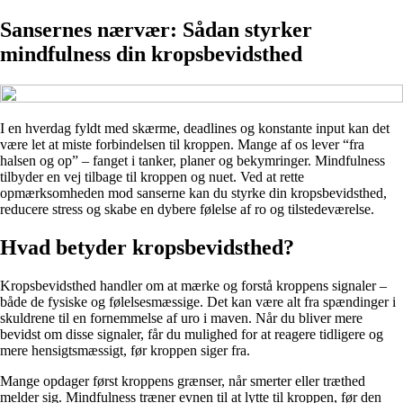
Sansernes nærvær: Sådan styrker
mindfulness din kropsbevidsthed
I en hverdag fyldt med skærme, deadlines og konstante input kan det
være let at miste forbindelsen til kroppen. Mange af os lever “fra
halsen og op” – fanget i tanker, planer og bekymringer. Mindfulness
tilbyder en vej tilbage til kroppen og nuet. Ved at rette
opmærksomheden mod sanserne kan du styrke din kropsbevidsthed,
reducere stress og skabe en dybere følelse af ro og tilstedeværelse.
Hvad betyder kropsbevidsthed?
Kropsbevidsthed handler om at mærke og forstå kroppens signaler –
både de fysiske og følelsesmæssige. Det kan være alt fra spændinger i
skuldrene til en fornemmelse af uro i maven. Når du bliver mere
bevidst om disse signaler, får du mulighed for at reagere tidligere og
mere hensigtsmæssigt, før kroppen siger fra.
Mange opdager først kroppens grænser, når smerter eller træthed
melder sig. Mindfulness træner evnen til at lytte til kroppen, før den