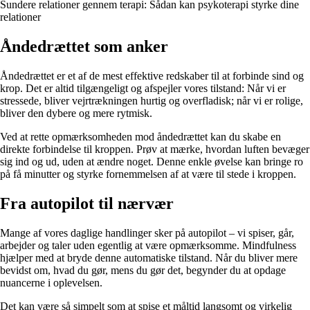
Sundere relationer gennem terapi: Sådan kan psykoterapi styrke dine
relationer
Åndedrættet som anker
Åndedrættet er et af de mest effektive redskaber til at forbinde sind og
krop. Det er altid tilgængeligt og afspejler vores tilstand: Når vi er
stressede, bliver vejrtrækningen hurtig og overfladisk; når vi er rolige,
bliver den dybere og mere rytmisk.
Ved at rette opmærksomheden mod åndedrættet kan du skabe en
direkte forbindelse til kroppen. Prøv at mærke, hvordan luften bevæger
sig ind og ud, uden at ændre noget. Denne enkle øvelse kan bringe ro
på få minutter og styrke fornemmelsen af at være til stede i kroppen.
Fra autopilot til nærvær
Mange af vores daglige handlinger sker på autopilot – vi spiser, går,
arbejder og taler uden egentlig at være opmærksomme. Mindfulness
hjælper med at bryde denne automatiske tilstand. Når du bliver mere
bevidst om, hvad du gør, mens du gør det, begynder du at opdage
nuancerne i oplevelsen.
Det kan være så simpelt som at spise et måltid langsomt og virkelig