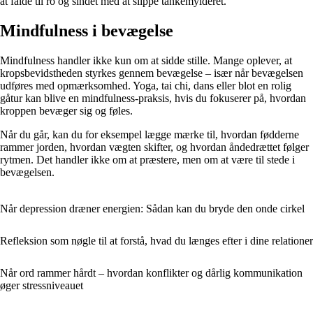
at falde til ro og sindet med at slippe tankemylderet.
Mindfulness i bevægelse
Mindfulness handler ikke kun om at sidde stille. Mange oplever, at
kropsbevidstheden styrkes gennem bevægelse – især når bevægelsen
udføres med opmærksomhed. Yoga, tai chi, dans eller blot en rolig
gåtur kan blive en mindfulness-praksis, hvis du fokuserer på, hvordan
kroppen bevæger sig og føles.
Når du går, kan du for eksempel lægge mærke til, hvordan fødderne
rammer jorden, hvordan vægten skifter, og hvordan åndedrættet følger
rytmen. Det handler ikke om at præstere, men om at være til stede i
bevægelsen.
Når depression dræner energien: Sådan kan du bryde den onde cirkel
Refleksion som nøgle til at forstå, hvad du længes efter i dine relationer
Når ord rammer hårdt – hvordan konflikter og dårlig kommunikation
øger stressniveauet