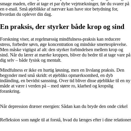
smage maden, eller at tage et par dybe vejrtrækninger, før du svarer på
en e-mail. Små øjeblikke af nærvær kan have stor betydning for,
hvordan du oplever din dag.
En praksis, der styrker både krop og sind
Forskning viser, at regelmæssig mindfulness-praksis kan reducere
stress, forbedre søvn, øge koncentration og mindske smerteoplevelse.
Men måske vigtigst af alt: den styrker forbindelsen mellem krop og
sind. Når du lærer at mærke kroppen, bliver du bedre til at tage vare på
dig selv – både fysisk og mentalt.
Mindfulness er ikke en hurtig løsning, men en livslang praksis. Den
begynder med små skridt: et øjebliks opmærksomhed, en dyb
indånding, en bevidst sansning. Over tid bliver disse øjeblikke til en ny
måde at være i verden på – med større ro, klarhed og kropslig
forankring.
Når depression dræner energien: Sådan kan du bryde den onde cirkel
Refleksion som nøgle til at forstå, hvad du længes efter i dine relationer