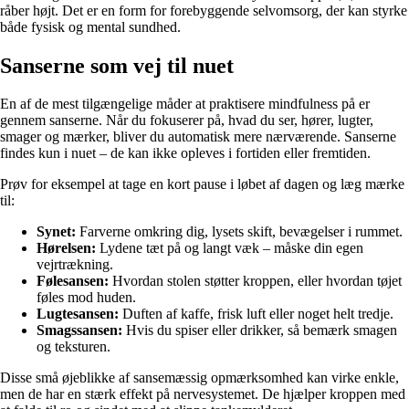
råber højt. Det er en form for forebyggende selvomsorg, der kan styrke
både fysisk og mental sundhed.
Sanserne som vej til nuet
En af de mest tilgængelige måder at praktisere mindfulness på er
gennem sanserne. Når du fokuserer på, hvad du ser, hører, lugter,
smager og mærker, bliver du automatisk mere nærværende. Sanserne
findes kun i nuet – de kan ikke opleves i fortiden eller fremtiden.
Prøv for eksempel at tage en kort pause i løbet af dagen og læg mærke
til:
Synet:
Farverne omkring dig, lysets skift, bevægelser i rummet.
Hørelsen:
Lydene tæt på og langt væk – måske din egen
vejrtrækning.
Følesansen:
Hvordan stolen støtter kroppen, eller hvordan tøjet
føles mod huden.
Lugtesansen:
Duften af kaffe, frisk luft eller noget helt tredje.
Smagssansen:
Hvis du spiser eller drikker, så bemærk smagen
og teksturen.
Disse små øjeblikke af sansemæssig opmærksomhed kan virke enkle,
men de har en stærk effekt på nervesystemet. De hjælper kroppen med