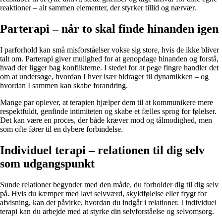
reaktioner – alt sammen elementer, der styrker tillid og nærvær.
Parterapi – når to skal finde hinanden igen
I parforhold kan små misforståelser vokse sig store, hvis de ikke bliver
talt om. Parterapi giver mulighed for at genopdage hinanden og forstå,
hvad der ligger bag konflikterne. I stedet for at pege fingre handler det
om at undersøge, hvordan I hver især bidrager til dynamikken – og
hvordan I sammen kan skabe forandring.
Mange par oplever, at terapien hjælper dem til at kommunikere mere
respektfuldt, genfinde intimiteten og skabe et fælles sprog for følelser.
Det kan være en proces, der både kræver mod og tålmodighed, men
som ofte fører til en dybere forbindelse.
Individuel terapi – relationen til dig selv
som udgangspunkt
Sunde relationer begynder med den måde, du forholder dig til dig selv
på. Hvis du kæmper med lavt selvværd, skyldfølelse eller frygt for
afvisning, kan det påvirke, hvordan du indgår i relationer. I individuel
terapi kan du arbejde med at styrke din selvforståelse og selvomsorg.