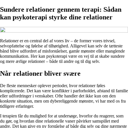
Sundere relationer gennem terapi: Sådan
kan psykoterapi styrke dine relationer
Relationer er en central del af vores liv – de former vores trivsel,
selvopfattelse og følelse af tilhørighed. Alligevel kan selv de tætteste
bånd blive udfordret af misforståelser, gamle mønstre eller manglende
kommunikation. Her kan psykoterapi være en vej til at skabe sundere
og mere ærlige relationer – både til andre og til dig selv.
Når relationer bliver svære
De fleste mennesker oplever perioder, hvor relationer føles
komplicerede. Det kan være konflikter i parforholdet, afstand til familie
eller udfordringer i venskaber. Ofte handler det ikke kun om den
konkrete situation, men om dybereliggende mønstre, vi har med os fra
tidligere erfaringer.
I terapien får du mulighed for at undersøge, hvorfor du reagerer, som
du gør, og hvordan dine relationelle vaner påvirker samspillet med
andre. Det kan give en ny forståelse af både dig selv og dine nærmeste