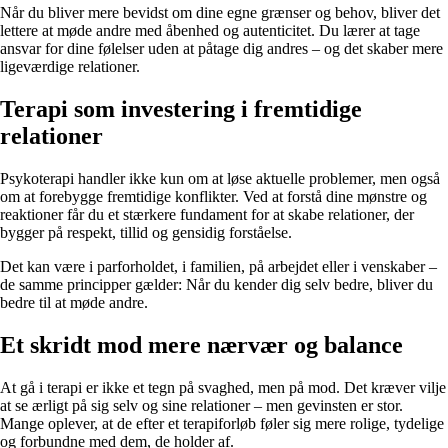
Når du bliver mere bevidst om dine egne grænser og behov, bliver det
lettere at møde andre med åbenhed og autenticitet. Du lærer at tage
ansvar for dine følelser uden at påtage dig andres – og det skaber mere
ligeværdige relationer.
Terapi som investering i fremtidige
relationer
Psykoterapi handler ikke kun om at løse aktuelle problemer, men også
om at forebygge fremtidige konflikter. Ved at forstå dine mønstre og
reaktioner får du et stærkere fundament for at skabe relationer, der
bygger på respekt, tillid og gensidig forståelse.
Det kan være i parforholdet, i familien, på arbejdet eller i venskaber –
de samme principper gælder: Når du kender dig selv bedre, bliver du
bedre til at møde andre.
Et skridt mod mere nærvær og balance
At gå i terapi er ikke et tegn på svaghed, men på mod. Det kræver vilje
at se ærligt på sig selv og sine relationer – men gevinsten er stor.
Mange oplever, at de efter et terapiforløb føler sig mere rolige, tydelige
og forbundne med dem, de holder af.