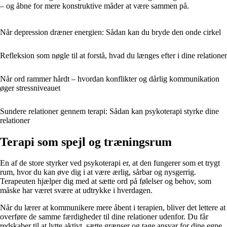
– og åbne for mere konstruktive måder at være sammen på.
Når depression dræner energien: Sådan kan du bryde den onde cirkel
Refleksion som nøgle til at forstå, hvad du længes efter i dine relationer
Når ord rammer hårdt – hvordan konflikter og dårlig kommunikation
øger stressniveauet
Sundere relationer gennem terapi: Sådan kan psykoterapi styrke dine
relationer
Terapi som spejl og træningsrum
En af de store styrker ved psykoterapi er, at den fungerer som et trygt
rum, hvor du kan øve dig i at være ærlig, sårbar og nysgerrig.
Terapeuten hjælper dig med at sætte ord på følelser og behov, som
måske har været svære at udtrykke i hverdagen.
Når du lærer at kommunikere mere åbent i terapien, bliver det lettere at
overføre de samme færdigheder til dine relationer udenfor. Du får
redskaber til at lytte aktivt, sætte grænser og tage ansvar for dine egne