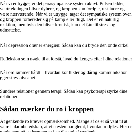
Når vi er trygge, er det parasympatiske system aktivt. Pulsen falder,
vejrtrækningen bliver dybere, og kroppen kan fordøje, restituere og
være nærværende. Når vi er utrygge, tager det sympatiske system over,
og kroppen forbereder sig på kamp eller flugt. Det er en naturlig
reaktion, men hvis den bliver kronisk, kan det føre til stress og
udmattelse.
Når depression dræner energien: Sådan kan du bryde den onde cirkel
Refleksion som nøgle til at forstå, hvad du længes efter i dine relationer
Når ord rammer hårdt – hvordan konflikter og dårlig kommunikation
øger stressniveauet
Sundere relationer gennem terapi: Sådan kan psykoterapi styrke dine
relationer
Sådan mærker du ro i kroppen
At genkende ro kræver opmærksomhed. Mange af os er så vant til at
være i alarmberedskab, at vi næsten har glemt, hvordan ro føles. Her er
nogle tegn på, at kroppen er i en tilstand af tryghed: