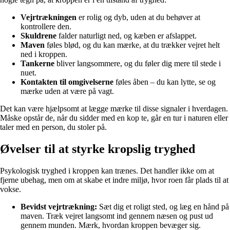
Vejrtrækningen
er rolig og dyb, uden at du behøver at
kontrollere den.
Skuldrene
falder naturligt ned, og kæben er afslappet.
Maven
føles blød, og du kan mærke, at du trækker vejret helt
ned i kroppen.
Tankerne
bliver langsommere, og du føler dig mere til stede i
nuet.
Kontakten til omgivelserne
føles åben – du kan lytte, se og
mærke uden at være på vagt.
Det kan være hjælpsomt at lægge mærke til disse signaler i hverdagen.
Måske opstår de, når du sidder med en kop te, går en tur i naturen eller
taler med en person, du stoler på.
Øvelser til at styrke kropslig tryghed
Psykologisk tryghed i kroppen kan trænes. Det handler ikke om at
fjerne ubehag, men om at skabe et indre miljø, hvor roen får plads til at
vokse.
Bevidst vejrtrækning:
Sæt dig et roligt sted, og læg en hånd på
maven. Træk vejret langsomt ind gennem næsen og pust ud
gennem munden. Mærk, hvordan kroppen bevæger sig.