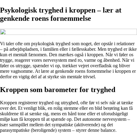
Psykologisk tryghed i kroppen – lær at
genkende roens fornemmelse
Vi taler ofte om psykologisk tryghed som noget, der opstår i relationer
– på arbejdspladsen, i familien eller i fællesskaber. Men tryghed er ikke
kun et mentalt fænomen. Den mærkes også i kroppen. Når vi føler os
trygge, reagerer vores nervesystem med ro, varme og åbenhed. Når vi
føler os utrygge, spænder vi op, trækker vejret overfladisk og bliver
mere vagtsomme. At lære at genkende roens fornemmelse i kroppen er
derfor en vigtig del af at styrke sin mentale trivsel.
Kroppen som barometer for tryghed
Kroppen registrerer tryghed og utryghed, ofte før vi selv når at tænke
over det. Et venligt blik, en rolig stemme eller en blid berøring kan få
skuldrene til at sænke sig, mens en hård tone eller et uforudsigeligt
miljø kan få kroppen til at spænde op. Det autonome nervesystem –
især samspillet mellem det sympatiske (aktiverende) og det
parasympatiske (beroligende) system – styrer denne balance.