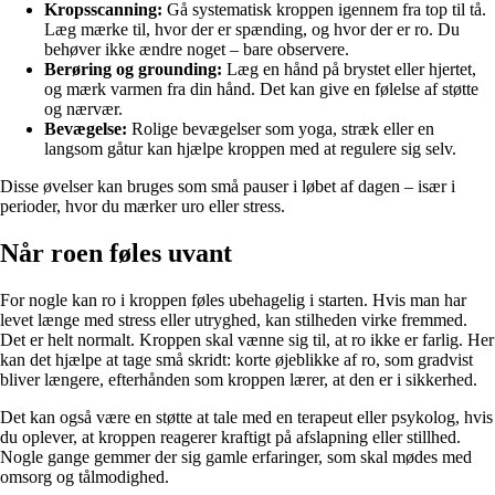
Kropsscanning:
Gå systematisk kroppen igennem fra top til tå.
Læg mærke til, hvor der er spænding, og hvor der er ro. Du
behøver ikke ændre noget – bare observere.
Berøring og grounding:
Læg en hånd på brystet eller hjertet,
og mærk varmen fra din hånd. Det kan give en følelse af støtte
og nærvær.
Bevægelse:
Rolige bevægelser som yoga, stræk eller en
langsom gåtur kan hjælpe kroppen med at regulere sig selv.
Disse øvelser kan bruges som små pauser i løbet af dagen – især i
perioder, hvor du mærker uro eller stress.
Når roen føles uvant
For nogle kan ro i kroppen føles ubehagelig i starten. Hvis man har
levet længe med stress eller utryghed, kan stilheden virke fremmed.
Det er helt normalt. Kroppen skal vænne sig til, at ro ikke er farlig. Her
kan det hjælpe at tage små skridt: korte øjeblikke af ro, som gradvist
bliver længere, efterhånden som kroppen lærer, at den er i sikkerhed.
Det kan også være en støtte at tale med en terapeut eller psykolog, hvis
du oplever, at kroppen reagerer kraftigt på afslapning eller stillhed.
Nogle gange gemmer der sig gamle erfaringer, som skal mødes med
omsorg og tålmodighed.