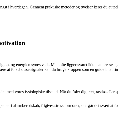
gst i hverdagen. Gennem praktiske metoder og øvelser lærer du at tackl
motivation
g op, og energien synes væk. Men ofte ligger svaret ikke i at presse sig
 lære at forstå disse signaler kan du bruge kroppen som en guide til at f
et med vores fysiologiske tilstand. Når du føler dig træt, rastløs eller
en er i alarmberedskab, frigives stresshormoner, der gør det svært at f