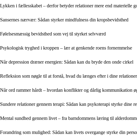
Lykken i fællesskabet – derfor betyder relationer mere end materielle g
Sansernes nærvær: Sådan styrker mindfulness din kropsbevidsthed
Følelsesmæssig bevidsthed som vej til styrket selvværd
Psykologisk tryghed i kroppen – lær at genkende roens fornemmelse
Når depression dræner energien: Sådan kan du bryde den onde cirkel
Refleksion som nøgle til at forstå, hvad du længes efter i dine relationer
Når ord rammer hårdt – hvordan konflikter og dårlig kommunikation øg
Sundere relationer gennem terapi: Sådan kan psykoterapi styrke dine re
Mental sundhed gennem livet – fra barndommens læring til alderdomme
Forandring som mulighed: Sådan kan livets overgange styrke din perso