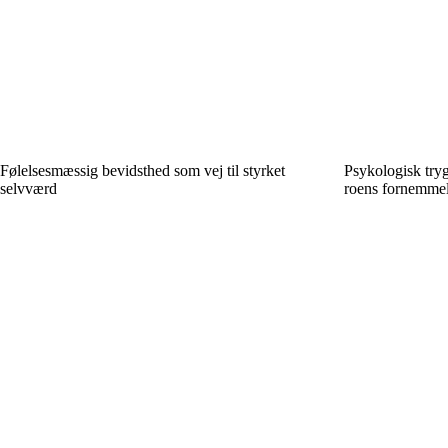
Følelsesmæssig bevidsthed som vej til styrket
Psykologisk try
selvværd
roens fornemme