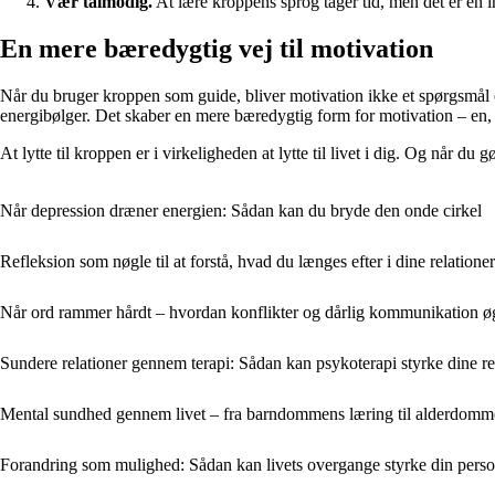
Vær tålmodig.
At lære kroppens sprog tager tid, men det er en in
En mere bæredygtig vej til motivation
Når du bruger kroppen som guide, bliver motivation ikke et spørgsmål o
energibølger. Det skaber en mere bæredygtig form for motivation – en, d
At lytte til kroppen er i virkeligheden at lytte til livet i dig. Og når du
Når depression dræner energien: Sådan kan du bryde den onde cirkel
Refleksion som nøgle til at forstå, hvad du længes efter i dine relationer
Når ord rammer hårdt – hvordan konflikter og dårlig kommunikation øg
Sundere relationer gennem terapi: Sådan kan psykoterapi styrke dine re
Mental sundhed gennem livet – fra barndommens læring til alderdomme
Forandring som mulighed: Sådan kan livets overgange styrke din perso