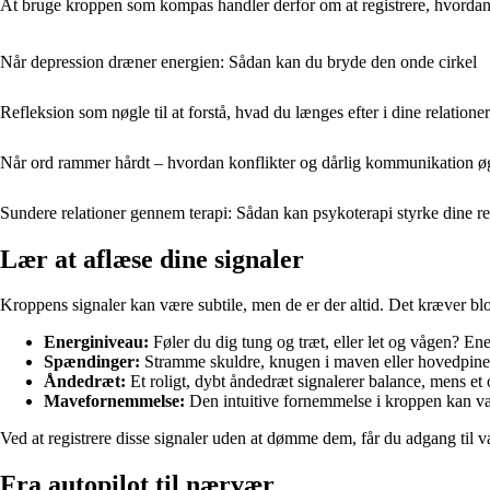
At bruge kroppen som kompas handler derfor om at registrere, hvordan d
Når depression dræner energien: Sådan kan du bryde den onde cirkel
Refleksion som nøgle til at forstå, hvad du længes efter i dine relationer
Når ord rammer hårdt – hvordan konflikter og dårlig kommunikation øg
Sundere relationer gennem terapi: Sådan kan psykoterapi styrke dine re
Lær at aflæse dine signaler
Kroppens signaler kan være subtile, men de er der altid. Det kræver 
Energiniveau:
Føler du dig tung og træt, eller let og vågen? Ene
Spændinger:
Stramme skuldre, knugen i maven eller hovedpine ka
Åndedræt:
Et roligt, dybt åndedræt signalerer balance, mens et 
Mavefornemmelse:
Den intuitive fornemmelse i kroppen kan være
Ved at registrere disse signaler uden at dømme dem, får du adgang til 
Fra autopilot til nærvær