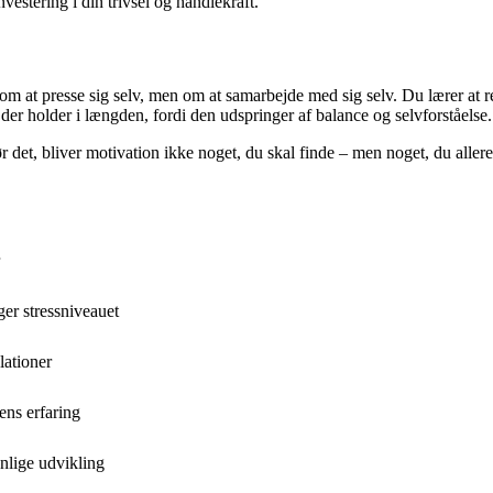
vestering i din trivsel og handlekraft.
m at presse sig selv, men om at samarbejde med sig selv. Du lærer at r
er holder i længden, fordi den udspringer af balance og selvforståelse.
 gør det, bliver motivation ikke noget, du skal finde – men noget, du aller
er stressniveauet
lationer
ns erfaring
nlige udvikling