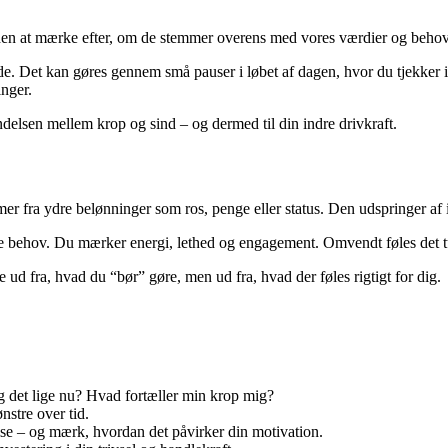
uden at mærke efter, om de stemmer overens med vores værdier og behov
e. Det kan gøres gennem små pauser i løbet af dagen, hvor du tjekker 
inger.
elsen mellem krop og sind – og dermed til din indre drivkraft.
r fra ydre belønninger som ros, penge eller status. Den udspringer af in
sse behov. Du mærker energi, lethed og engagement. Omvendt føles det
ud fra, hvad du “bør” gøre, men ud fra, hvad der føles rigtigt for dig.
g det lige nu? Hvad fortæller min krop mig?
stre over tid.
se – og mærk, hvordan det påvirker din motivation.