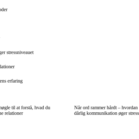
oder
er stressniveauet
lationer
ns erfaring
øgle til at forstå, hvad du
Når ord rammer hårdt – hvordan 
ne relationer
dårlig kommunikation øger stres