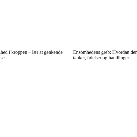
ghed i kroppen – lær at genkende
Ensomhedens greb: Hvordan den
lse
tanker, følelser og handlinger