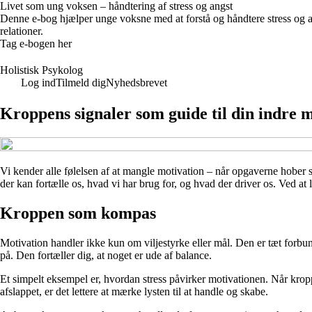
Livet som ung voksen – håndtering af stress og angst
Denne e-bog hjælper unge voksne med at forstå og håndtere stress og an
relationer.
Tag e-bogen her
Holistisk Psykolog
Log ind
Tilmeld dig
Nyhedsbrevet
Kroppens signaler som guide til din indre 
Vi kender alle følelsen af at mangle motivation – når opgaverne hober si
der kan fortælle os, hvad vi har brug for, og hvad der driver os. Ved at
Kroppen som kompas
Motivation handler ikke kun om viljestyrke eller mål. Den er tæt forbund
på. Den fortæller dig, at noget er ude af balance.
Et simpelt eksempel er, hvordan stress påvirker motivationen. Når kropp
afslappet, er det lettere at mærke lysten til at handle og skabe.