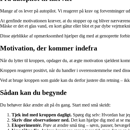
Mange af os lever på autopilot. Vi reagerer på krav og forventninger 
At genfinde motivationen kræver, at du stopper op og bliver nærværend
Måske er det et glas vand, en kort gåtur eller blot et par dybe vejrtrækn
Disse øjeblikke af opmærksomhed hjælper dig med at genoprette forbind
Motivation, der kommer indefra
Når du lytter til kroppen, opdager du, at ægte motivation sjældent komme
Kroppen reagerer positivt, når du handler i overensstemmelse med di
Ved at bruge kroppen som guide kan du derfor justere din retning – ikke 
Sådan kan du begynde
Du behøver ikke ændre alt på én gang. Start med små skridt:
Tjek ind med kroppen dagligt.
Spørg dig selv: Hvordan har je
Skriv dine observationer ned.
Det kan hjælpe dig med at se møn
Eksperimentér.
Prøv at ændre små ting – søvn, pauser, bevægel