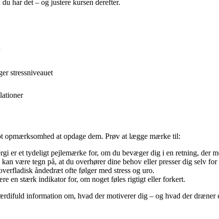
u har det – og justere kursen derefter.
er stressniveauet
lationer
blot opmærksomhed at opdage dem. Prøv at lægge mærke til:
rgi er et tydeligt pejlemærke for, om du bevæger dig i en retning, der m
n være tegn på, at du overhører dine behov eller presser dig selv for 
overfladisk åndedræt ofte følger med stress og uro.
 en stærk indikator for, om noget føles rigtigt eller forkert.
værdifuld information om, hvad der motiverer dig – og hvad der dræner 