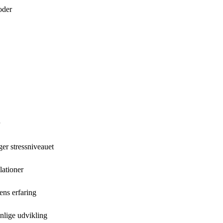
oder
er stressniveauet
lationer
ns erfaring
nlige udvikling