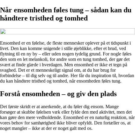
Når ensomheden føles tung – sådan kan du
håndtere tristhed og tomhed
Ensomhed er en følelse, de fleste mennesker oplever på et tidspunkt i
livet. Den kan komme snigende i stille øjeblikke, efter et brud, ved
flytning til en ny by – eller uden nogen tydelig grund. For nogle føles
den som en let melankoli, for andre som en tung tomhed, der gør det
svært at finde glæde i hverdagen. Men ensomhed er ikke et tegn på
svaghed. Det er et menneskeligt signal om, at du har brug for
forbindelse – til dig selv og til andre. Her får du inspiration til, hvordan
du kan håndtere tristhed og tomhed, når ensomheden føles tung.
Forstå ensomheden – og giv den plads
Det første skridt er at anerkende, at du føler dig ensom. Mange
forsøger at skubbe følelsen væk eller fylde den med aktivitet, men det
kan gøre den mere vedholdende. Ensomhed er en naturlig reaktion, når
vores behov for samhørighed ikke bliver opfyldt. Den fortæller os, at
noget mangler – ikke at der er noget galt med os.