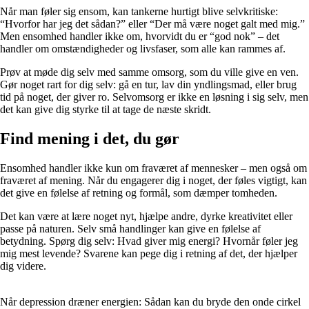
Når man føler sig ensom, kan tankerne hurtigt blive selvkritiske:
“Hvorfor har jeg det sådan?” eller “Der må være noget galt med mig.”
Men ensomhed handler ikke om, hvorvidt du er “god nok” – det
handler om omstændigheder og livsfaser, som alle kan rammes af.
Prøv at møde dig selv med samme omsorg, som du ville give en ven.
Gør noget rart for dig selv: gå en tur, lav din yndlingsmad, eller brug
tid på noget, der giver ro. Selvomsorg er ikke en løsning i sig selv, men
det kan give dig styrke til at tage de næste skridt.
Find mening i det, du gør
Ensomhed handler ikke kun om fraværet af mennesker – men også om
fraværet af mening. Når du engagerer dig i noget, der føles vigtigt, kan
det give en følelse af retning og formål, som dæmper tomheden.
Det kan være at lære noget nyt, hjælpe andre, dyrke kreativitet eller
passe på naturen. Selv små handlinger kan give en følelse af
betydning. Spørg dig selv: Hvad giver mig energi? Hvornår føler jeg
mig mest levende? Svarene kan pege dig i retning af det, der hjælper
dig videre.
Når depression dræner energien: Sådan kan du bryde den onde cirkel