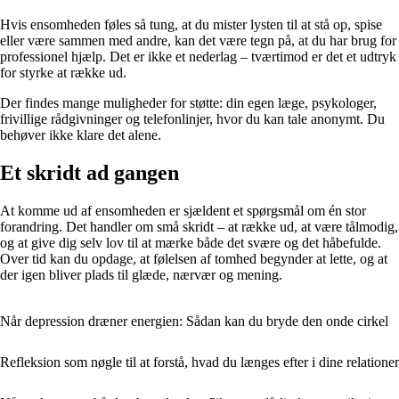
Hvis ensomheden føles så tung, at du mister lysten til at stå op, spise
eller være sammen med andre, kan det være tegn på, at du har brug for
professionel hjælp. Det er ikke et nederlag – tværtimod er det et udtryk
for styrke at række ud.
Der findes mange muligheder for støtte: din egen læge, psykologer,
frivillige rådgivninger og telefonlinjer, hvor du kan tale anonymt. Du
behøver ikke klare det alene.
Et skridt ad gangen
At komme ud af ensomheden er sjældent et spørgsmål om én stor
forandring. Det handler om små skridt – at række ud, at være tålmodig,
og at give dig selv lov til at mærke både det svære og det håbefulde.
Over tid kan du opdage, at følelsen af tomhed begynder at lette, og at
der igen bliver plads til glæde, nærvær og mening.
Når depression dræner energien: Sådan kan du bryde den onde cirkel
Refleksion som nøgle til at forstå, hvad du længes efter i dine relationer