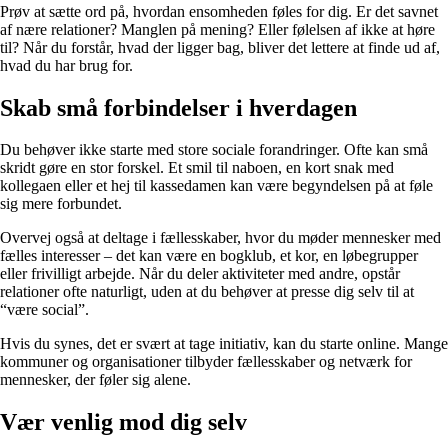
Prøv at sætte ord på, hvordan ensomheden føles for dig. Er det savnet
af nære relationer? Manglen på mening? Eller følelsen af ikke at høre
til? Når du forstår, hvad der ligger bag, bliver det lettere at finde ud af,
hvad du har brug for.
Skab små forbindelser i hverdagen
Du behøver ikke starte med store sociale forandringer. Ofte kan små
skridt gøre en stor forskel. Et smil til naboen, en kort snak med
kollegaen eller et hej til kassedamen kan være begyndelsen på at føle
sig mere forbundet.
Overvej også at deltage i fællesskaber, hvor du møder mennesker med
fælles interesser – det kan være en bogklub, et kor, en løbegrupper
eller frivilligt arbejde. Når du deler aktiviteter med andre, opstår
relationer ofte naturligt, uden at du behøver at presse dig selv til at
“være social”.
Hvis du synes, det er svært at tage initiativ, kan du starte online. Mange
kommuner og organisationer tilbyder fællesskaber og netværk for
mennesker, der føler sig alene.
Vær venlig mod dig selv