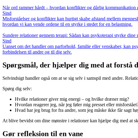
Når ord rammer hårdt – hvordan konflikter og dårlig kommunikation ø
Sind
Misforståelser og konflikter kan hurtigt skabe afstand mellem mennes
hvordan vi kan vende ordene til en styrke i stedet for en belastning.
Sundere relationer gennem terapi: Sådan kan psykoterapi styrke dine r
Sind
Uanset om det handler om parforhold, familie eller venskaber, kan ps
forbindelsen til andre og til dig selv.
Spørgsmål, der hjælper dig med at forstå d
Selvindsigt handler også om at se sig selv i samspil med andre. Relat
Spørg dig selv:
Hvilke relationer giver mig energi – og hvilke dræner mig?
Hvordan reagerer jeg, når jeg føler mig presset eller misforstået
Hvad har jeg brug for fra andre, som jeg måske ikke får sagt hø
At blive bevidst om dine mønstre i relationer kan hjælpe dig med at sk
Gør refleksion til en vane