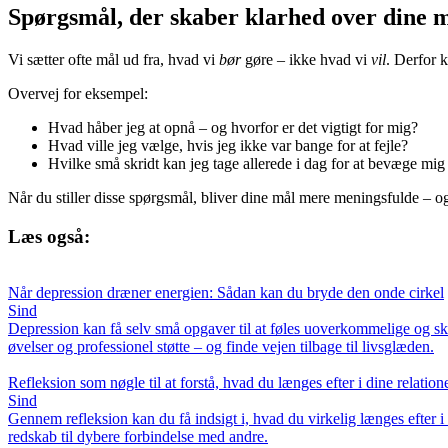
Spørgsmål, der skaber klarhed over dine 
Vi sætter ofte mål ud fra, hvad vi
bør
gøre – ikke hvad vi
vil
. Derfor 
Overvej for eksempel:
Hvad håber jeg at opnå – og hvorfor er det vigtigt for mig?
Hvad ville jeg vælge, hvis jeg ikke var bange for at fejle?
Hvilke små skridt kan jeg tage allerede i dag for at bevæge mig 
Når du stiller disse spørgsmål, bliver dine mål mere meningsfulde – og
Læs også:
Når depression dræner energien: Sådan kan du bryde den onde cirkel
Sind
Depression kan få selv små opgaver til at føles uoverkommelige og ska
øvelser og professionel støtte – og finde vejen tilbage til livsglæden.
Refleksion som nøgle til at forstå, hvad du længes efter i dine relation
Sind
Gennem refleksion kan du få indsigt i, hvad du virkelig længes efter i d
redskab til dybere forbindelse med andre.