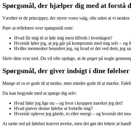
Spørgsmål, der hjælper dig med at forstå 
Værdier er de principper, der styrer vores valg, ofte uden at vi tænker o
Prøv at reflektere over spørgsmål som:
Hvad får mig til at føle mig mest tilfreds i hverdagen?
Hvornår føler jeg, at jeg går på kompromis med mig selv – og 
Hvilke mennesker beundrer jeg, og hvad er det ved dem, jeg sæt
Skriv dine svar ned. Du vil ofte opdage, at de peger på nogle gennemg
Spørgsmål, der giver indsigt i dine følelser
Mange af os er gode til at tænke, men mindre gode til at mærke. Føle
Du kan begynde med at spørge dig selv:
Hvad føler jeg lige nu – og hvor i kroppen mærker jeg det?
Hvad prøver denne følelse at fortælle mig?
Hvornår oplever jeg glæde, ro eller energi – og hvornår det mo
At sætte ord på følelser kræver øvelse, men det gør det lettere at handl