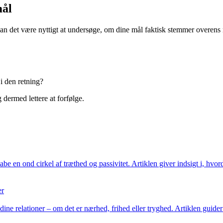
mål
kan det være nyttigt at undersøge, om dine mål faktisk stemmer overens
i den retning?
 dermed lettere at forfølge.
be en ond cirkel af træthed og passivitet. Artiklen giver indsigt i, hv
er
ine relationer – om det er nærhed, frihed eller tryghed. Artiklen guider d