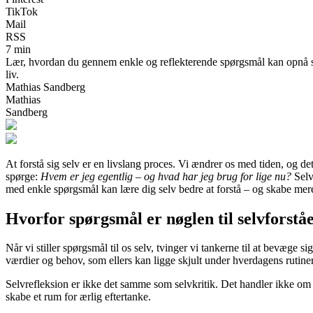
TikTok
Mail
RSS
7 min
Lær, hvordan du gennem enkle og reflekterende spørgsmål kan opnå størr
liv.
Mathias Sandberg
Mathias
Sandberg
At forstå sig selv er en livslang proces. Vi ændrer os med tiden, og d
spørge:
Hvem er jeg egentlig – og hvad har jeg brug for lige nu?
Selvi
med enkle spørgsmål kan lære dig selv bedre at forstå – og skabe mere 
Hvorfor spørgsmål er nøglen til selvforståe
Når vi stiller spørgsmål til os selv, tvinger vi tankerne til at bevæg
værdier og behov, som ellers kan ligge skjult under hverdagens rutiner
Selvrefleksion er ikke det samme som selvkritik. Det handler ikke om
skabe et rum for ærlig eftertanke.