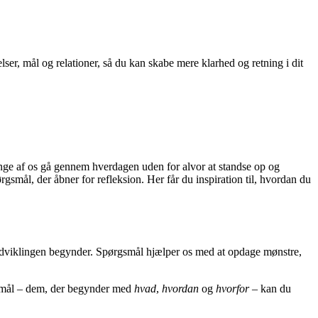
ser, mål og relationer, så du kan skabe mere klarhed og retning i dit
mange af os gå gennem hverdagen uden for alvor at standse op og
rgsmål, der åbner for refleksion. Her får du inspiration til, hvordan du
r, udviklingen begynder. Spørgsmål hjælper os med at opdage mønstre,
rgsmål – dem, der begynder med
hvad
,
hvordan
og
hvorfor
– kan du