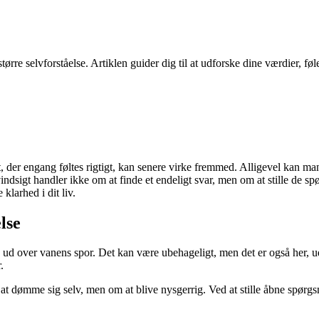
e selvforståelse. Artiklen guider dig til at udforske dine værdier, følel
et, der engang føltes rigtigt, kan senere virke fremmed. Alligevel kan 
ndsigt handler ikke om at finde et endeligt svar, men om at stille de spø
klarhed i dit liv.
lse
e sig ud over vanens spor. Det kan være ubehageligt, men det er også he
.
 at dømme sig selv, men om at blive nysgerrig. Ved at stille åbne spø