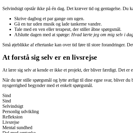
Selvindsigt opstår ikke på én dag. Det kræver tid og gentagelse. Du kan
Skrive dagbog et par gange om ugen.
Gå en tur uden musik og lade tankerne vandre.
Tale med en ven eller terapeut, der stiller åbne spørgsmål.
Afslutte dagen med at spørge:
Hvad lærte jeg om mig selv i da
Små øjeblikke af eftertanke kan over tid føre til store forandringer. D
At forstå sig selv er en livsrejse
At lære sig selv at kende er ikke et projekt, der bliver færdigt. Det er 
Når du tør stille spørgsmål og lytte ærligt til dine egne svar, bliver 
nysgerrighed begynder med et enkelt spørgsmål.
Sind
Sind
Selvindsigt
Personlig udvikling
Refleksion
Livsrejse
Mental sundhed
Del med omtanke