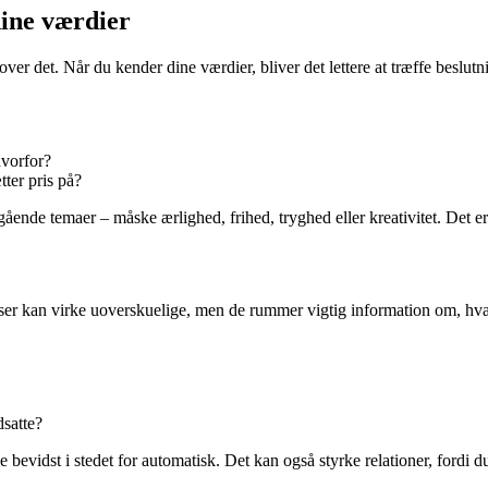
dine værdier
ver det. Når du kender dine værdier, bliver det lettere at træffe beslutnin
hvorfor?
ter pris på?
ående temaer – måske ærlighed, frihed, tryghed eller kreativitet. Det e
lser kan virke uoverskuelige, men de rummer vigtig information om, hva
dsatte?
e bevidst i stedet for automatisk. Det kan også styrke relationer, fordi 