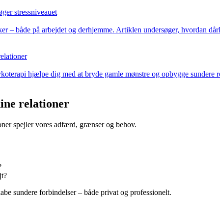
ger stressniveauet
ker – både på arbejdet og derhjemme. Artiklen undersøger, hvordan dårli
elationer
ykoterapi hjælpe dig med at bryde gamle mønstre og opbygge sundere re
ine relationer
ioner spejler vores adfærd, grænser og behov.
?
jt?
abe sundere forbindelser – både privat og professionelt.